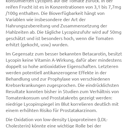
konsumierten Lycopins auf die Tomate zurück. In der
reifen Frucht ist es in Konzentrationen von 3,1 bis 7,7mg
/100g enthalten. Die Bioverfügbarkeit hängt von
Variablen wie insbesondere der Art der
Nahrungszubereitung und Zusammensetzung der
Mahlzeiten ab. Die tägliche Lycopinzufuhr wird auf 50mg
geschätzt und ist besonders hoch, wenn die Tomaten
erhitzt (gekocht, usw.) wurden.
Im Gegensatz zum besser bekannten Betacarotin, besitzt
Lycopin keine Vitamin A-Wirkung, dafür aber mindestens
doppelt so hohe antioxidative Eigenschaften. Letzteren
werden potentiell antikanzerogene Effekte in der
Behandlung und zur Prophylaxe von verschiedenen
Krebserkrankungen zugesprochen. Die eindrücklichsten
Resultate konnten bisher in Studien zum Verhältnis von
Tomatenkonsum und Prostatakrebs gezeigt werden:
niedrige Lycopinspiegel im Blut korrelieren deutlich mit
einem erhöhten Risiko für Prostatakarzinom.
Die Oxidation von low-density Lipoproteinen (LDL-
Cholesterin) könnte eine wichtige Rolle bei der