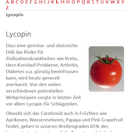
L
A
B
C
D
E
F
G
H
I
J
K
M
N
O
P
Q
R
S
T
U
V
W
X
Y
Z
Lycopin
Lycopin
Dass eine gemüse- und obstreiche
Diät das Risiko für
Zivilisationskrankheiten wie Krebs,
Herz-Kreislauf-Probleme, Arthritis,
Diabetes u.a. günstig beeinflussen
kann, wird heute generell
anerkannt. Von den vielen
verschiedenen potentiellen
Wirkprinzipien sorgte in letzter Zeit
vor allem Lycopin für Schlagzeilen.
Obwohl sich das Carotinoid auch in Früchten wie
Aprikosen, Wassermelonen, Papaya und Pink Grapefruit
findet, gehen in unseren Breitengraden 85% des