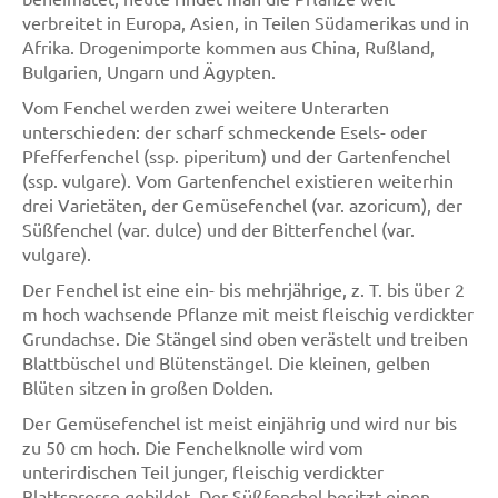
verbreitet in Europa, Asien, in Teilen Südamerikas und in
Afrika. Drogenimporte kommen aus China, Rußland,
Bulgarien, Ungarn und Ägypten.
Vom Fenchel werden zwei weitere Unterarten
unterschieden: der scharf schmeckende Esels- oder
Pfefferfenchel (ssp. piperitum) und der Gartenfenchel
(ssp. vulgare). Vom Gartenfenchel existieren weiterhin
drei Varietäten, der Gemüsefenchel (var. azoricum), der
Süßfenchel (var. dulce) und der Bitterfenchel (var.
vulgare).
Der Fenchel ist eine ein- bis mehrjährige, z. T. bis über 2
m hoch wachsende Pflanze mit meist fleischig verdickter
Grundachse. Die Stängel sind oben verästelt und treiben
Blattbüschel und Blütenstängel. Die kleinen, gelben
Blüten sitzen in großen Dolden.
Der Gemüsefenchel ist meist einjährig und wird nur bis
zu 50 cm hoch. Die Fenchelknolle wird vom
unterirdischen Teil junger, fleischig verdickter
Blattsprosse gebildet. Der Süßfenchel besitzt einen