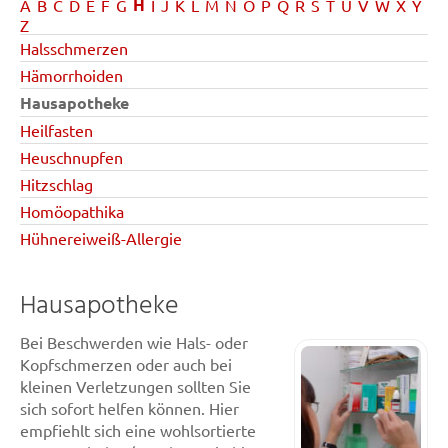
H
A
B
C
D
E
F
G
I
J
K
L
M
N
O
P
Q
R
S
T
U
V
W
X
Y
Z
Halsschmerzen
Hämorrhoiden
Hausapotheke
Heilfasten
Heuschnupfen
Hitzschlag
Homöopathika
Hühnereiweiß-Allergie
Hausapotheke
Bei Beschwerden wie Hals- oder
Kopfschmerzen oder auch bei
kleinen Verletzungen sollten Sie
sich sofort helfen können. Hier
empfiehlt sich eine wohlsortierte