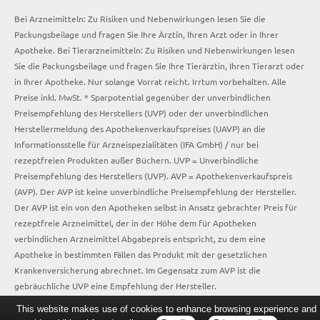
Bei Arzneimitteln: Zu Risiken und Nebenwirkungen lesen Sie die
Packungsbeilage und fragen Sie Ihre Ärztin, Ihren Arzt oder in Ihrer
Apotheke. Bei Tierarzneimitteln: Zu Risiken und Nebenwirkungen lesen
Sie die Packungsbeilage und fragen Sie Ihre Tierärztin, Ihren Tierarzt oder
in Ihrer Apotheke. Nur solange Vorrat reicht. Irrtum vorbehalten. Alle
Preise inkl. MwSt. * Sparpotential gegenüber der unverbindlichen
Preisempfehlung des Herstellers (UVP) oder der unverbindlichen
Herstellermeldung des Apothekenverkaufspreises (UAVP) an die
Informationsstelle für Arzneispezialitäten (IFA GmbH) / nur bei
rezeptfreien Produkten außer Büchern. UVP = Unverbindliche
Preisempfehlung des Herstellers (UVP). AVP = Apothekenverkaufspreis
(AVP). Der AVP ist keine unverbindliche Preisempfehlung der Hersteller.
Der AVP ist ein von den Apotheken selbst in Ansatz gebrachter Preis für
rezeptfreie Arzneimittel, der in der Höhe dem für Apotheken
verbindlichen Arzneimittel Abgabepreis entspricht, zu dem eine
Apotheke in bestimmten Fällen das Produkt mit der gesetzlichen
Krankenversicherung abrechnet. Im Gegensatz zum AVP ist die
gebräuchliche UVP eine Empfehlung der Hersteller.
This website makes use of cookies to enhance browsing experience and